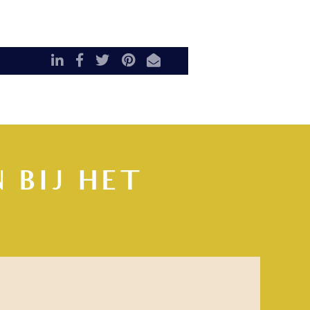
LinkedIn
Facebook
Twitter
Pinterest
E-mail
 BIJ HET