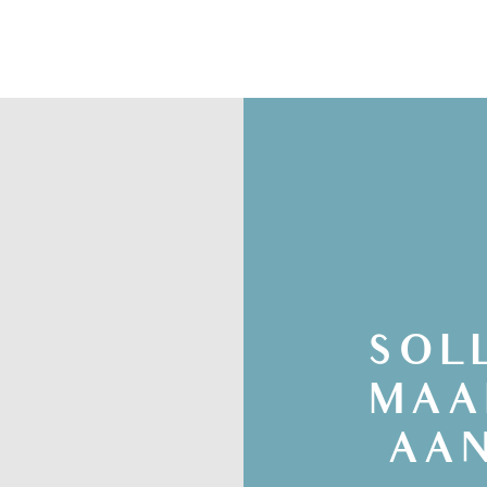
SOL
MAA
AA