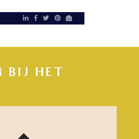
LinkedIn
Facebook
Twitter
Pinterest
E-mail
 BIJ HET