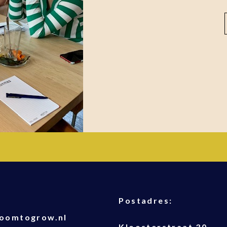
T
Postadres:
oomtogrow.nl
Kloosterstraat 30