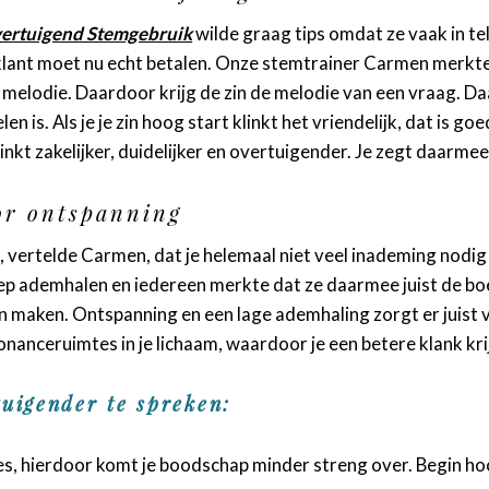
ertuigend Stemgebruik
wilde graag tips omdat ze vaak in t
e klant moet nu echt betalen. Onze stemtrainer Carmen merkte
melodie. Daardoor krijg de zin de melodie van een vraag. Daa
 is. Als je je zin hoog start klinkt het vriendelijk, dat is goe
linkt zakelijker, duidelijker en overtuigender. Je zegt daarmee:
or ontspanning
, vertelde Carmen, dat je helemaal niet veel inademing nodi
iep ademhalen en iedereen merkte dat ze daarmee juist de bo
n maken. Ontspanning en een lage ademhaling zorgt er juist
onanceruimtes in je lichaam, waardoor je een betere klank kri
uigender te spreken:
es, hierdoor komt je boodschap minder streng over. Begin ho