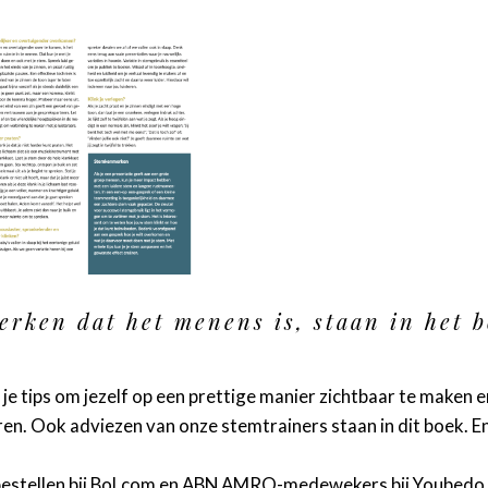
erken dat het menens is, staan in het 
 je tips om jezelf op een prettige manier zichtbaar te maken 
n. Ook adviezen van onze stemtrainers staan in dit boek. En t
estellen bij
Bol.com
en ABN AMRO-medewekers bij Youbedo.