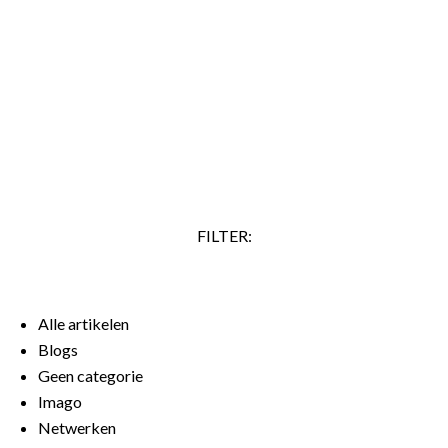
je doel kun je, als je overtuigender wilt overkomen, ook
zeggen: ‘Ik stel voor dat we onderzoeken hoe we dit kunnen
realiseren.’ Veel mensen zeggen ook vaak ‘Ik denk dat’,
terwijl ze al zeker weten dat iets waar is. Ze lijken daarmee
aan te geven dat ze zelf erover twijfelen.…
LEES VERDER
FILTER:
Alle artikelen
Blogs
Geen categorie
Imago
Netwerken