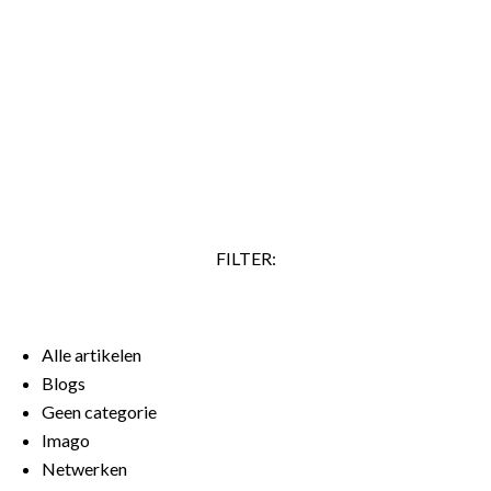
je doel kun je, als je overtuigender wilt overkomen, ook
zeggen: ‘Ik stel voor dat we onderzoeken hoe we dit kunnen
realiseren.’ Veel mensen zeggen ook vaak ‘Ik denk dat’,
terwijl ze al zeker weten dat iets waar is. Ze lijken daarmee
aan te geven dat ze zelf erover twijfelen.…
LEES VERDER
FILTER:
Alle artikelen
Blogs
Geen categorie
Imago
Netwerken