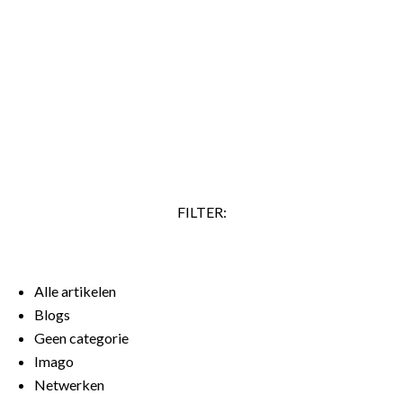
je doel kun je, als je overtuigender wilt overkomen, ook
zeggen: ‘Ik stel voor dat we onderzoeken hoe we dit kunnen
realiseren.’ Veel mensen zeggen ook vaak ‘Ik denk dat’,
terwijl ze al zeker weten dat iets waar is. Ze lijken daarmee
aan te geven dat ze zelf erover twijfelen.…
LEES VERDER
FILTER:
Alle artikelen
Blogs
Geen categorie
Imago
Netwerken