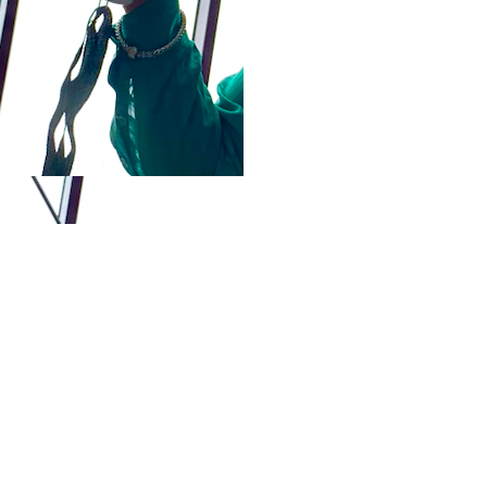
voor dat we onderzoeken 
vaak ‘Ik denk dat’, terwijl
te geven dat ze zelf erove
LEES VERDER