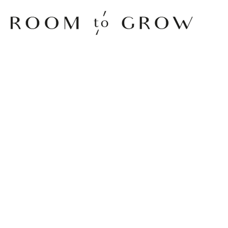
Room to Grow
ERTUIGEND
JIJ?
deeën naar voren brengt, bijvoorbeeld tijdens een
 groep vrienden. Stel je een idee voor als een vraag of
het misschien een idee om…?’, komt minder overtuigend
t we het op deze manier aanpakken’ of: ‘Laten we het zo
n iets als: ‘Ik weet niet of het een goed idee is, maar...’
niet mogelijk, maar kunnen we niet…?’ Het is een
 het kan ook onzeker overkomen. Afhankelijk van de
 als je overtuigender wilt overkomen, ook zeggen: ‘Ik stel