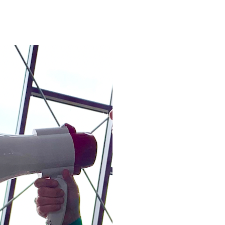
HOE OV
SPREEK 
Sta eens stil bij hoe jij i
vergadering of ook bij een
doe je een voorstel? ‘Is 
over dan: ‘Ik stel voor da
aanpakken.’ Sommigen zegge
of: ‘Het is waarschijnlijk 
vriendelijke manier, maar
context en je doel kun je,