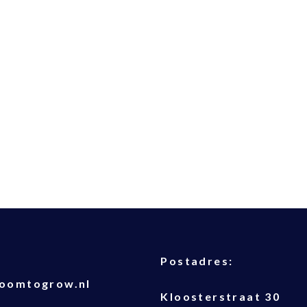
T
Postadres:
oomtogrow.nl
Kloosterstraat 30