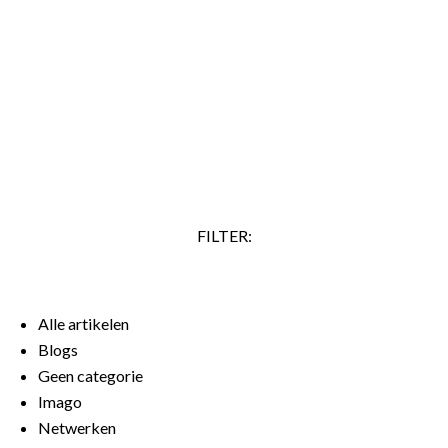
je doel kun je, als je overtuigender wilt overkomen, ook
zeggen: ‘Ik stel voor dat we onderzoeken hoe we dit kunnen
realiseren.’ Veel mensen zeggen ook vaak ‘Ik denk dat’,
terwijl ze al zeker weten dat iets waar is. Ze lijken daarmee
aan te geven dat ze zelf erover twijfelen.…
LEES VERDER
FILTER:
Alle artikelen
Blogs
Geen categorie
Imago
Netwerken