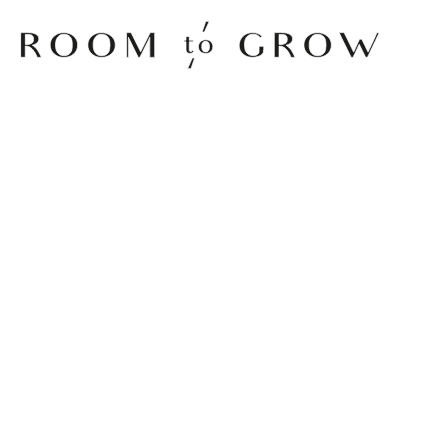
Room to Grow
ERTUIGEND
JIJ?
deeën naar voren brengt, bijvoorbeeld tijdens een
 groep vrienden. Stel je een idee voor als een vraag of
het misschien een idee om…?’, komt minder overtuigend
t we het op deze manier aanpakken’ of: ‘Laten we het zo
n iets als: ‘Ik weet niet of het een goed idee is, maar...’
niet mogelijk, maar kunnen we niet…?’ Het is een
 het kan ook onzeker overkomen. Afhankelijk van de
 als je overtuigender wilt overkomen, ook zeggen: ‘Ik stel