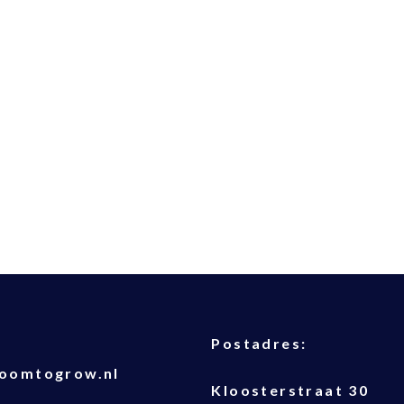
T
Postadres:
oomtogrow.nl
Kloosterstraat 30