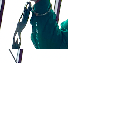
voor dat we onderzoeken 
vaak ‘Ik denk dat’, terwijl
te geven dat ze zelf erove
LEES VERDER