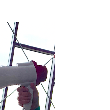
HOE OV
SPREEK 
Sta eens stil bij hoe jij i
vergadering of ook bij een
doe je een voorstel? ‘Is 
over dan: ‘Ik stel voor da
aanpakken.’ Sommigen zegge
of: ‘Het is waarschijnlijk 
vriendelijke manier, maar
context en je doel kun je,