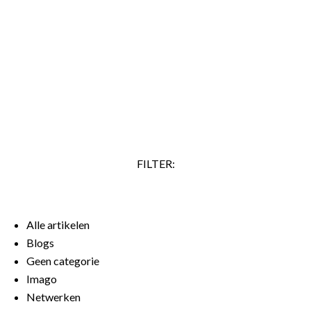
je doel kun je, als je overtuigender wilt overkomen, ook
zeggen: ‘Ik stel voor dat we onderzoeken hoe we dit kunnen
realiseren.’ Veel mensen zeggen ook vaak ‘Ik denk dat’,
terwijl ze al zeker weten dat iets waar is. Ze lijken daarmee
aan te geven dat ze zelf erover twijfelen.…
LEES VERDER
FILTER:
Alle artikelen
Blogs
Geen categorie
Imago
Netwerken