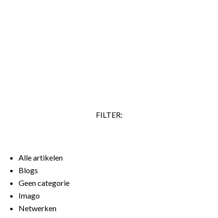
je doel kun je, als je overtuigender wilt overkomen, ook
zeggen: ‘Ik stel voor dat we onderzoeken hoe we dit kunnen
realiseren.’ Veel mensen zeggen ook vaak ‘Ik denk dat’,
terwijl ze al zeker weten dat iets waar is. Ze lijken daarmee
aan te geven dat ze zelf erover twijfelen.…
LEES VERDER
FILTER:
Alle artikelen
Blogs
Geen categorie
Imago
Netwerken