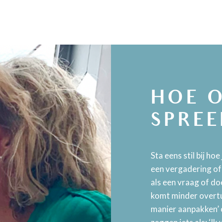
HOE 
SPREE
Sta eens stil bij ho
een vergadering of 
als een vraag of doe
komt minder overtui
manier aanpakken’ 