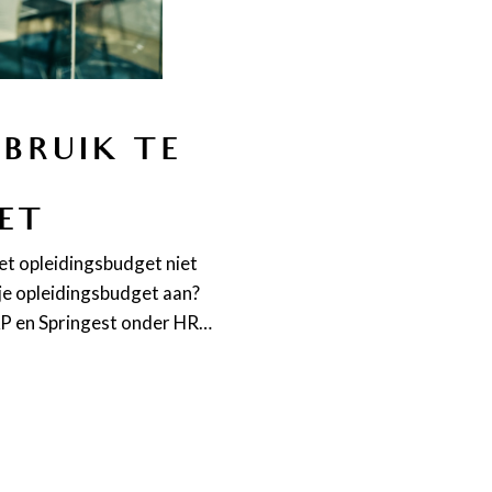
EBRUIK TE
ET
et opleidingsbudget niet
 je opleidingsbudget aan?
AP en Springest onder HR…