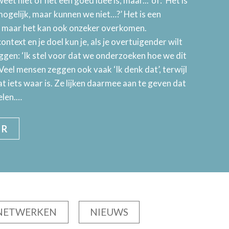
weet niet of het een goed idee is, maar...’ of: ‘Het is
 mogelijk, maar kunnen we niet…?’ Het is een
r, maar het kan ook onzeker overkomen.
ontext en je doel kun je, als je overtuigender wilt
gen: ‘Ik stel voor dat we onderzoeken hoe we dit
 Veel mensen zeggen ook vaak ‘Ik denk dat’, terwijl
at iets waar is. Ze lijken daarmee aan te geven dat
elen.…
ER
NETWERKEN
NIEUWS