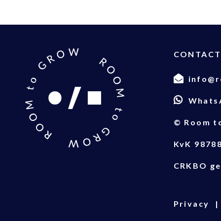
CONTAC
info@r
Whats
© Room t
KvK 9878
CRKBO ge
Privacy