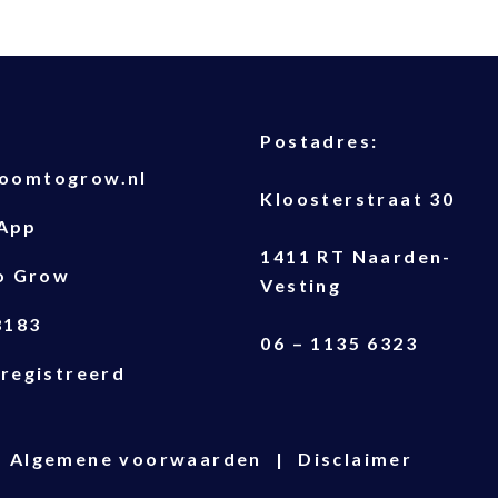
T
Postadres:
oomtogrow.nl
Kloosterstraat 30
App
1411 RT Naarden-
o Grow
Vesting
8183
06 – 1135 6323
registreerd
Algemene voorwaarden
Disclaimer