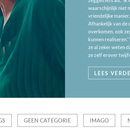
zeggen iets als: ‘Ik 
waarschijnlijk niet
vriendelijke manie
Afhankelijk van de c
overkomen, ook zeg
kunnen realiseren.’
ze al zeker weten d
ze zelf erover twijf
LEES VERD
GS
GEEN CATEGORIE
IMAGO