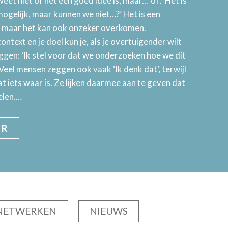
weet niet of het een goed idee is, maar...’ of: ‘Het is
 mogelijk, maar kunnen we niet…?’ Het is een
r, maar het kan ook onzeker overkomen.
ontext en je doel kun je, als je overtuigender wilt
gen: ‘Ik stel voor dat we onderzoeken hoe we dit
 Veel mensen zeggen ook vaak ‘Ik denk dat’, terwijl
at iets waar is. Ze lijken daarmee aan te geven dat
elen.…
ER
NETWERKEN
NIEUWS