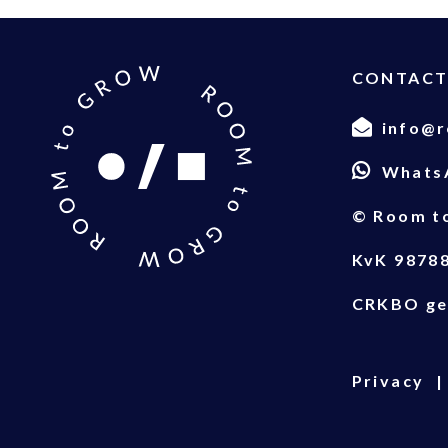
CONTAC
info@r
Whats
© Room t
KvK 9878
CRKBO ge
Privacy