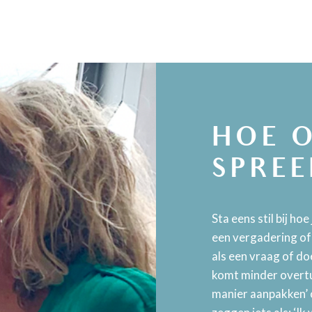
HOE 
SPREE
Sta eens stil bij ho
een vergadering of 
als een vraag of doe
komt minder overtui
manier aanpakken’ 