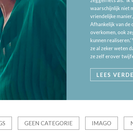
zeggen iets als: ‘Ik 
waarschijnlijk niet
vriendelijke manie
Afhankelijk van de c
overkomen, ook zeg
kunnen realiseren.’
ze al zeker weten d
ze zelf erover twijf
LEES VERD
GS
GEEN CATEGORIE
IMAGO