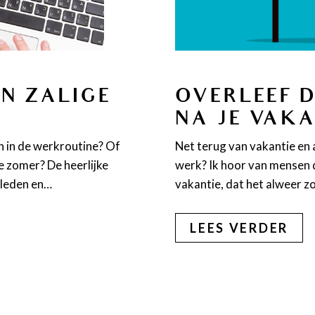
N ZALIGE
OVERLEEF 
NA JE VAK
 in de werkroutine? Of
Net terug van vakantie en
e zomer? De heerlijke
werk? Ik hoor van mensen di
eleden en…
vakantie, dat het alweer zo
LEES VERDER