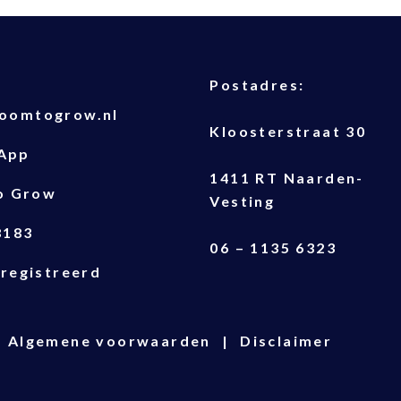
T
Postadres:
oomtogrow.nl
Kloosterstraat 30
App
1411 RT Naarden-
o Grow
Vesting
8183
06 – 1135 6323
registreerd
Algemene voorwaarden
Disclaimer